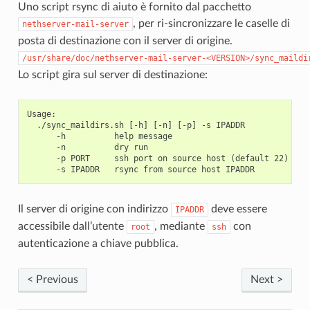
Uno script rsync di aiuto è fornito dal pacchetto
, per ri-sincronizzare le caselle di
nethserver-mail-server
posta di destinazione con il server di origine.
/usr/share/doc/nethserver-mail-server-<VERSION>/sync_maildi
Lo script gira sul server di destinazione:
Usage:

  ./sync_maildirs.sh [-h] [-n] [-p] -s IPADDR

      -h          help message

      -n          dry run

      -p PORT     ssh port on source host (default 22)

Il server di origine con indirizzo
deve essere
IPADDR
accessibile dall’utente
, mediante
con
root
ssh
autenticazione a chiave pubblica.
< Previous
Next >