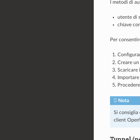
I metodi di a
utente di 
chiave con
Per consentire
Configura
Creare un
Scaricare i
Importare i
Procedere 
Nota
Si consiglia 
client Ope
Tunnel (n