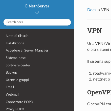
NethServer
Docs
»
VPN
v6
VPN
Note di rilascio
Installazione
Una
VPN (Virt
o più sistemi
Accedere al Server Manager
Sistema base
Il sistema sup
Software center
Backup
roadwarrio
net2net o
Utenti e gruppi
Email
OpenVP
Webmail
Connettore POP3
OpenVPN conse
Proxy POP3