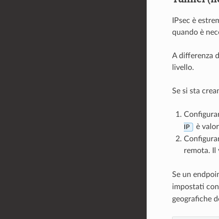
IPsec è estrem
quando è neces
A differenza 
livello.
Se si sta crea
Configurar
è valo
IP
Configurar
remota. Il
Se un endpoin
impostati con
geografiche de