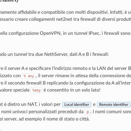
amente affidabile e compatibile con molti dispositivi. Infatti, è 
sario creare collegamenti net2net tra firewall di diversi produtt
della configurazione OpenVPN, in un tunnel IPsec, i firewall sono
ndo un tunnel tra due NethServer, dati A e B i firewall:
e il server A e specificare l’indirizzo remoto e la LAN del server 
rizzato con
, il server rimane in attesa della connessione de
%
any
e il secondo firewall B replicando la configurazione da A all’inte
 valore speciale
è consentito in un solo lato!
%any
t è dietro un NAT, i valori per
e
Local identifier
Remote identifier
 nomi univoci personalizzati preceduti da
. I nomi comuni sono
@
i server, ad esempio il nome di stato o città.