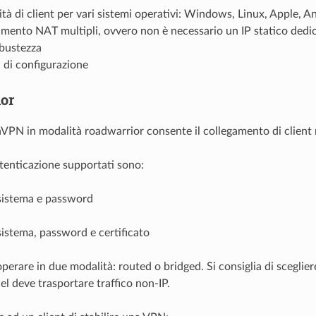
ità di client per vari sistemi operativi: Windows, Linux, Apple, A
mento NAT multipli, ovvero non è necessario un IP statico dedica
obustezza
 di configurazione
or
nVPN in modalità roadwarrior consente il collegamento di client m
utenticazione supportati sono:
 sistema e password
sistema, password e certificato
 operare in due modalità:
routed o
bridged. Si consiglia di sceglie
nel deve trasportare traffico non-IP.