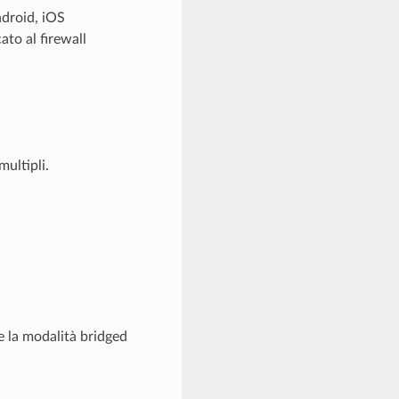
ndroid, iOS
to al firewall
ultipli.
re la modalità bridged