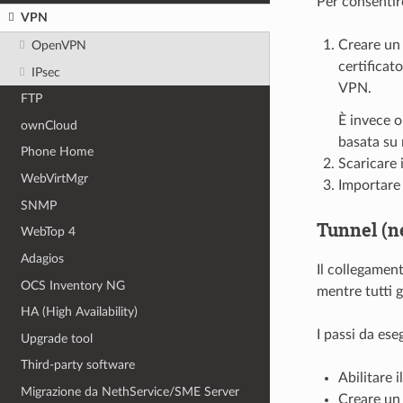
Per consentire
VPN
Creare un 
OpenVPN
certificat
IPsec
VPN.
FTP
È invece o
ownCloud
basata su
Phone Home
Scaricare i
WebVirtMgr
Importare i
SNMP
Tunnel (n
WebTop 4
Adagios
Il collegamen
OCS Inventory NG
mentre tutti gl
HA (High Availability)
I passi da ese
Upgrade tool
Third-party software
Abilitare 
Migrazione da NethService/SME Server
Creare un 