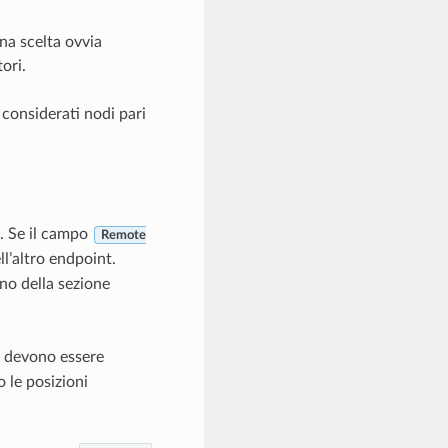
una scelta ovvia
ori.
 considerati nodi pari
B. Se il campo
Remote
ll’altro endpoint.
rno della sezione
devono essere
 le posizioni