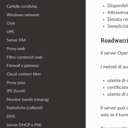
Disponibil
Cartelle condivise
Attraversa
Windows network
Elevata r
Chat
Semplicità
UPS
Roadwarri
Server FAX
Proxy web
Il server Ope
Filtro contenuti web
Firewall e gateway
I metodi di a
Cloud content filter
utente di
Proxy pass
certificato
IPS (Snort)
utente di 
Monitor banda (ntopng)
Il server può
Statistiche (collectd)
solo se il tun
DNS
Server DHCP e PXE