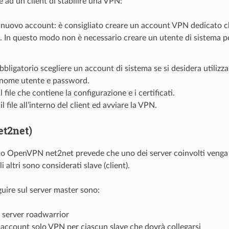
 ad un client di stabilire una VPN:
nuovo account: è consigliato creare un account VPN dedicato ch
o. In questo modo non è necessario creare un utente di sistema pe
bbligatorio scegliere un account di sistema se si desidera utilizza
 nome utente e password.
l file che contiene la configurazione e i certificati.
l file all’interno del client ed avviare la VPN.
et2net)
to OpenVPN net2net prevede che uno dei server coinvolti venga
i altri sono considerati slave (client).
guire sul server master sono:
il server roadwarrior
account solo VPN per ciascun slave che dovrà collegarsi