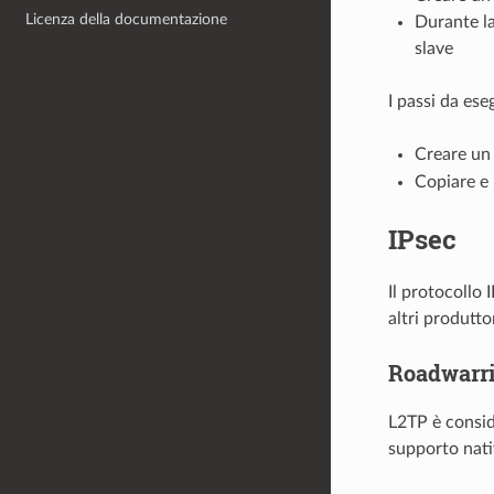
Licenza della documentazione
Durante la
slave
I passi da ese
Creare un 
Copiare e 
IPsec
Il protocollo
I
altri produtto
Roadwarri
L2TP è conside
supporto nati