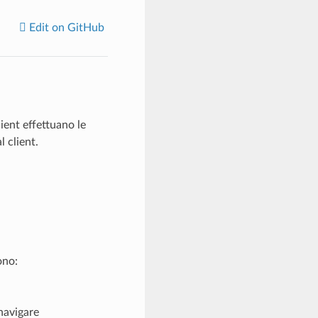
Edit on GitHub
lient effettuano le
l client.
ono:
navigare