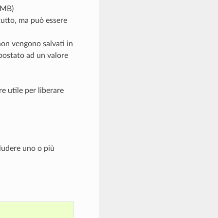
n MB)
 tutto, ma può essere
non vengono salvati in
mpostato ad un valore
e utile per liberare
cludere uno o più