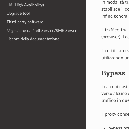
In modalità tr
HA (High Availability)
stabilisce il c
Upgrade tool
Infine genera 
Third-party software
Il traffico fra
Migrazione da NethService/SME Server
(browser) il c
Licenza della documentazione
Il certificato
utilizzando un
Bypass
In alcuni casi
verso alcune 
traffico in qu
Il proxy conse
bypass per