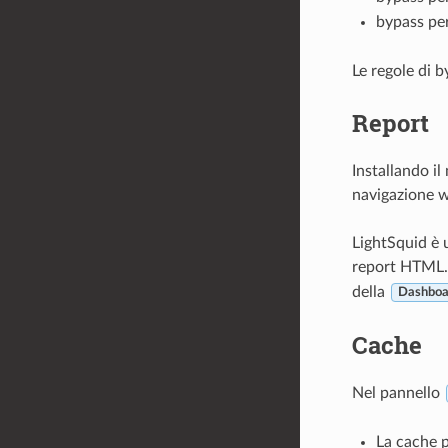
bypass per
Le regole di 
Report
Installando i
navigazione 
LightSquid è 
report HTML. 
della
Dashboa
Cache
Nel pannello
La cache p