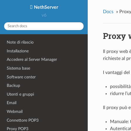
NethServer
Docs
»
Prox
v6
Proxy 
Note di rilascio
Installazione
Il
proxy web è 
richieste al p
Accedere al Server Manager
Sistema base
I vantaggi de
Software center
Backup
possibilità
ridurre l’
Utenti e gruppi
Email
Il proxy può e
Webmail
Connettore POP3
Manuale: t
Autenticat
Proxy POP3