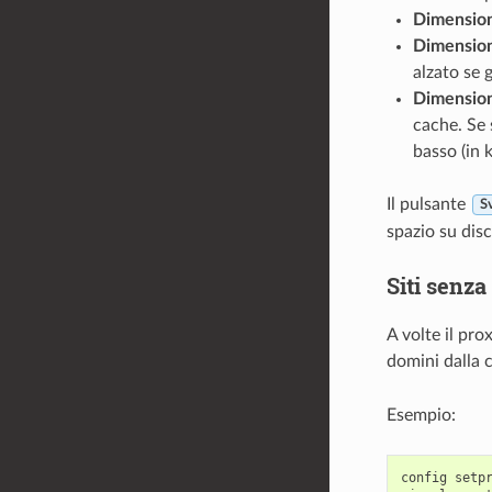
Dimension
Dimension
alzato se 
Dimension
cache. Se 
basso (in 
Il pulsante
S
spazio su disc
Siti senza
A volte il pro
domini dalla 
Esempio:
config setpr