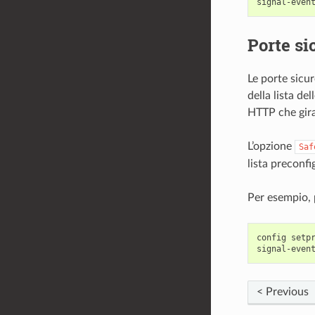
Porte si
Le porte sicur
della lista del
HTTP che gira 
L’opzione
Saf
lista preconfi
Per esempio, 
config setpr
< Previous