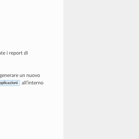
nte i
report di
o generare un nuovo
all’interno
pplicazioni