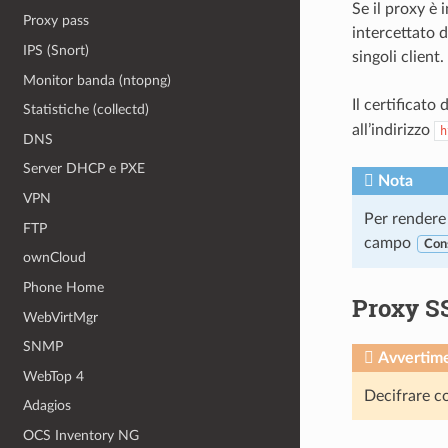
Se il proxy è 
Proxy pass
intercettato d
IPS (Snort)
singoli client.
Monitor banda (ntopng)
Il certificato
Statistiche (collectd)
all’indirizzo
h
DNS
Server DHCP e PXE
Nota
VPN
Per rendere 
FTP
campo
Con
ownCloud
Phone Home
Proxy S
WebVirtMgr
SNMP
Avvertim
WebTop 4
Decifrare co
Adagios
OCS Inventory NG