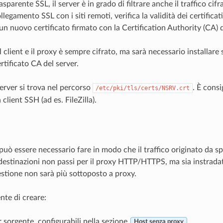
asparente SSL, il server è in grado di filtrare anche il traffico cif
ollegamento SSL con i siti remoti, verifica la validità dei certificati,
un nuovo certificato firmato con la Certification Authority (CA) d
 il client e il proxy è sempre cifrato, ma sarà necessario installare s
ertificato CA del server.
 server si trova nel percorso
. È consig
/etc/pki/tls/certs/NSRV.crt
 client SSH (ad es. FileZilla).
 può essere necessario fare in modo che il traffico originato da spe
destinazioni non passi per il proxy HTTP/HTTPS, ma sia instradat
estione non sarà più sottoposto a proxy.
nte di creare:
 sorgente, configurabili nella sezione
Host senza proxy