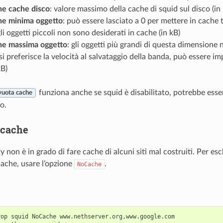
e cache disco
: valore massimo della cache di squid sul disco (i
e minima oggetto
: può essere lasciato a 0 per mettere in cache
gli oggetti piccoli non sono desiderati in cache (in kB)
e massima oggetto
: gli oggetti più grandi di questa dimensione 
si preferisce la velocità al salvataggio della banda, può essere i
kB)
funziona anche se squid è disabilitato, potrebbe esser
vuota cache
o.
 cache
xy non è in grado di fare cache di alcuni siti mal costruiti. Per es
cache, usare l’opzione
.
NoCache
op squid NoCache www.nethserver.org,www.google.com
