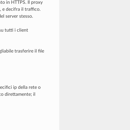
rato in HTTPS. Il proxy
 e decifra il traffico.
el server stesso.
u tutti i client
liabile trasferire il file
cifici ip della rete o
o direttamente; il